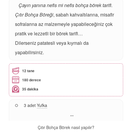
Çayın yanına nefis mi nefis bohça börek tarifi.
Çıtır Bohça Böreği
, sabah kahvaltılarına, misafir
sofralarına az malzemeyle yapabileceğiniz çok
pratik ve lezzetli bir börek tarifi…
Dilerseniz patatesli veya kıymalı da
yapabilirsiniz.
12 tane
180 derece
35 dakika
3 adet
Yufka
...
Çıtır Bohça Börek nasıl yapılır?