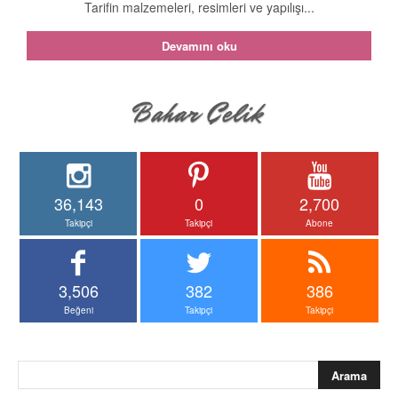
Tarifin malzemeleri, resimleri ve yapılışı...
Devamını oku
36,143
0
2,700
Takipçi
Takipçi
Abone
3,506
382
386
Beğeni
Takipçi
Takipçi