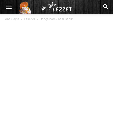
Ana Sayfa
Etiketler
Bohça börek nasıl sarılır