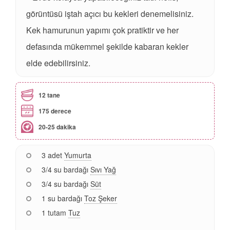
görüntüsü iştah açıcı bu kekleri denemelisiniz.
Kek hamurunun yapımı çok pratiktir ve her
defasında mükemmel şekilde kabaran kekler
elde edebilirsiniz.
12 tane
175 derece
20-25 dakika
3 adet
Yumurta
3/4 su bardağı
Sıvı Yağ
3/4 su bardağı
Süt
1 su bardağı
Toz Şeker
1 tutam
Tuz
...