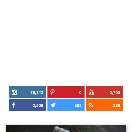
36,143
0
2,700
3,506
382
386