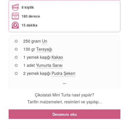
8 kişilik
180 derece
15 dakika
250 gram
Un
130 gr
Tereyağı
1 yemek kaşığı
Kakao
1 adet
Yumurta Sarısı
2 yemek kaşığı
Pudra Şekeri
...
Çikolatalı Mini Turta nasıl yapılır?
Tarifin malzemeleri, resimleri ve yapılışı...
Devamını oku