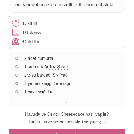
eşlik edebilecek bu lezzetli tarifi denemelisiniz…
10 kişilik
175 derece
60 dakika
2 adet
Yumurta
1 su bardağı
Toz Şeker
2/3 su bardağı
Sıvı Yağ
3 yemek kaşığı
Tereyağı
1 çay kaşığı
Tuz
...
Havuçlu ve Cevizli Cheesecake nasıl yapılır?
Tarifin malzemeleri, resimleri ve yapılışı...