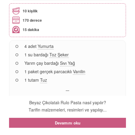
10 kişilik
170 derece
15 dakika
4 adet
Yumurta
1 su bardağı
Toz Şeker
Yarım çay bardağı
Sıvı Yağ
1 paket gerçek parcacıklı
Vanilin
1 tutam
Tuz
...
Beyaz Çikolatalı Rulo Pasta nasıl yapılır?
Tarifin malzemeleri, resimleri ve yapılışı...
Devamını oku