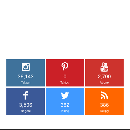
36,143
0
2,700
Takipçi
Takipçi
Abone
3,506
382
386
Beğeni
Takipçi
Takipçi