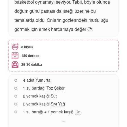
basketbol oynamayı seviyor. Tabii, böyle olunca
doğum günü pastası da isteği üzerine bu
temalarda oldu. Onların gözlerindeki mutluluğu
görmek için emek harcamaya değer 🙂
8 kişilik
180 derece
25-30 dakika
4 adet
Yumurta
1 su bardağı
Toz Şeker
2 yemek kaşığı
Süt
2 yemek kaşığı
Sıvı Yağ
1 su barağı + 1 yemek kaşığı
Un
...