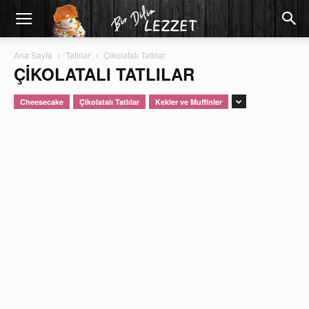
Ana Sayfa
Tatlılar
Çikolatalı Tatlılar
ÇIKOLATALI TATLILAR
Cheesecake
Çikolatalı Tatlılar
Kekler ve Muffinler