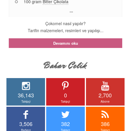
100 gram
Bitter Çikolata
...
Çokomel nasıl yapılır?
Tarifin malzemeleri, resimleri ve yapılışı...
Devamını oku
36,143
0
2,700
Takipçi
Takipçi
Abone
3,506
382
386
Beğeni
Takipçi
Takipçi