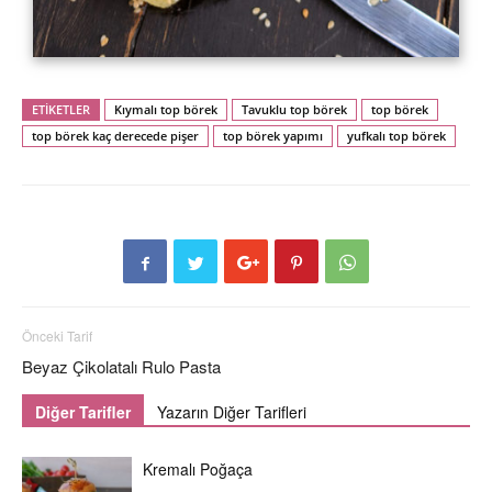
ETİKETLER
Kıymalı top börek
Tavuklu top börek
top börek
top börek kaç derecede pişer
top börek yapımı
yufkalı top börek
Önceki Tarif
Beyaz Çikolatalı Rulo Pasta
Diğer Tarifler
Yazarın Diğer Tarifleri
Kremalı Poğaça