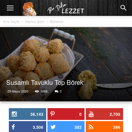
Ana Sayfa
Hamur İşleri
Börekler
Susamlı Tavuklu Top Börek
29 Mayıs 2020
1668
0
36,143
0
2,700
3,506
382
386