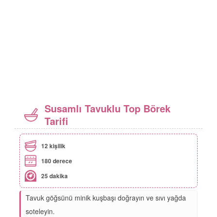
Susamlı Tavuklu Top Börek
Tarifi
12 kişilik
180 derece
25 dakika
Tavuk göğsünü minik kuşbaşı doğrayın ve sıvı yağda
soteleyin.