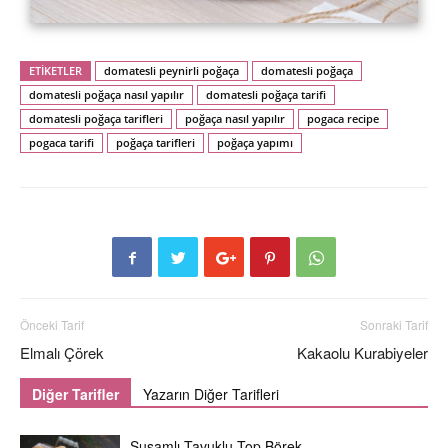
ETİKETLER
domatesli peynirli poğaça
domatesli poğaça
domatesli poğaça nasıl yapılır
domatesli poğaça tarifi
domatesli poğaça tarifleri
poğaça nasıl yapılır
pogaca recipe
pogaca tarifi
poğaça tarifleri
poğaça yapımı
Önceki Tarif
Sonraki Tarif
Elmalı Çörek
Kakaolu Kurabiyeler
Diğer Tarifler
Yazarın Diğer Tarifleri
Susamlı Tavuklu Top Börek