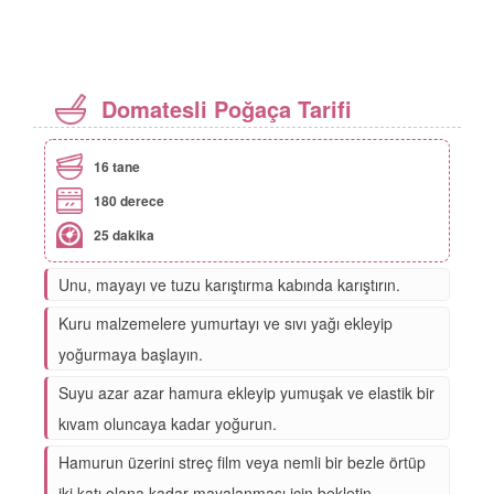
Domatesli Poğaça Tarifi
16 tane
180 derece
25 dakika
Unu, mayayı ve tuzu karıştırma kabında karıştırın.
Kuru malzemelere yumurtayı ve sıvı yağı ekleyip
yoğurmaya başlayın.
Suyu azar azar hamura ekleyip yumuşak ve elastik bir
kıvam oluncaya kadar yoğurun.
Hamurun üzerini streç film veya nemli bir bezle örtüp
iki katı olana kadar mayalanması için bekletin.