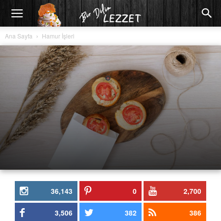
Ana Sayfa
Hamur İşleri
36,143
0
2,700
3,506
382
386