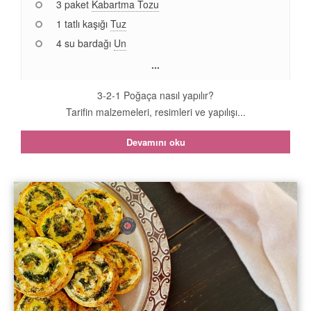
3 paket
Kabartma Tozu
1 tatlı kaşığı
Tuz
4 su bardağı
Un
...
3-2-1 Poğaça nasıl yapılır?
Tarifin malzemeleri, resimleri ve yapılışı...
Devamını oku