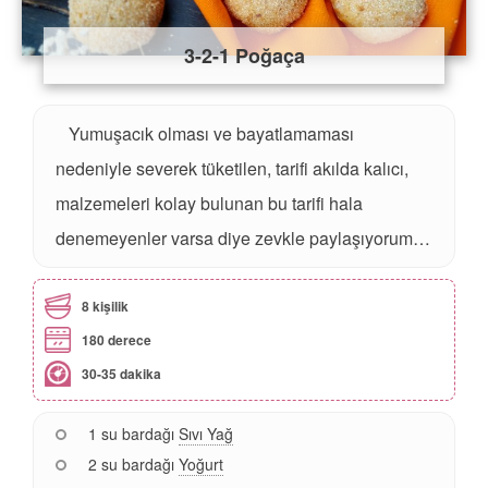
3-2-1 Poğaça
Yumuşacık olması ve bayatlamaması
nedeniyle severek tüketilen, tarifi akılda kalıcı,
malzemeleri kolay bulunan bu tarifi hala
denemeyenler varsa diye zevkle paylaşıyorum…
8 kişilik
180 derece
30-35 dakika
1 su bardağı
Sıvı Yağ
2 su bardağı
Yoğurt