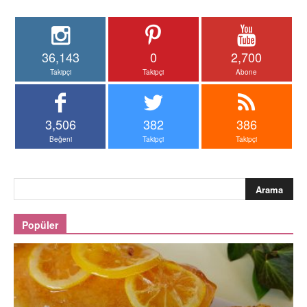
36,143
0
2,700
Takipçi
Takipçi
Abone
3,506
382
386
Beğeni
Takipçi
Takipçi
Popüler