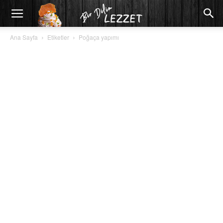
Ana Sayfa
Etiketler
Poğaça yapımı