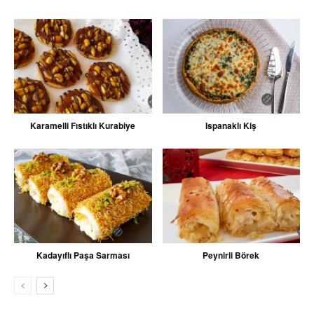
Karamelli Fıstıklı Kurabiye
Ispanaklı Kiş
Kadayıflı Paşa Sarması
Peynirli Börek