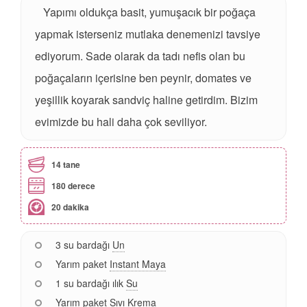
Yapımı oldukça basit, yumuşacık bir poğaça
yapmak isterseniz mutlaka denemenizi tavsiye
ediyorum. Sade olarak da tadı nefis olan bu
poğaçaların içerisine ben peynir, domates ve
yeşillik koyarak sandviç haline getirdim. Bizim
evimizde bu hali daha çok seviliyor.
14 tane
180 derece
20 dakika
3 su bardağı
Un
Yarım paket
Instant Maya
1 su bardağı ılık
Su
Yarım paket
Sıvı Krema