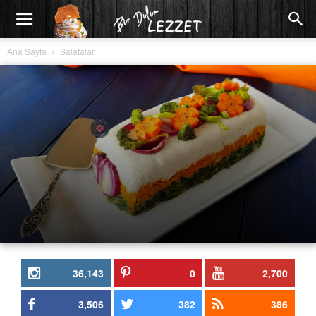
Ana Sayfa
Salatalar
36,143
0
2,700
3,506
382
386