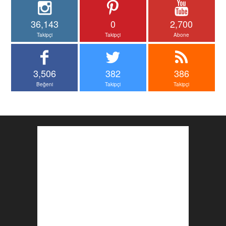
36,143
0
2,700
Takipçi
Takipçi
Abone
3,506
382
386
Beğeni
Takipçi
Takipçi