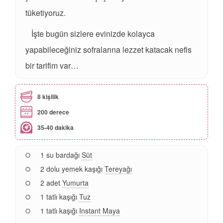
tüketiyoruz.
İşte bugün sizlere evinizde kolayca
yapabileceğiniz sofralarına lezzet katacak nefis
bir tarifim var…
8 kişilik
200 derece
35-40 dakika
1 su bardağı
Süt
2 dolu yemek kaşığı
Tereyağı
2 adet
Yumurta
1 tatlı kaşığı
Tuz
1 tatlı kaşığı
Instant Maya