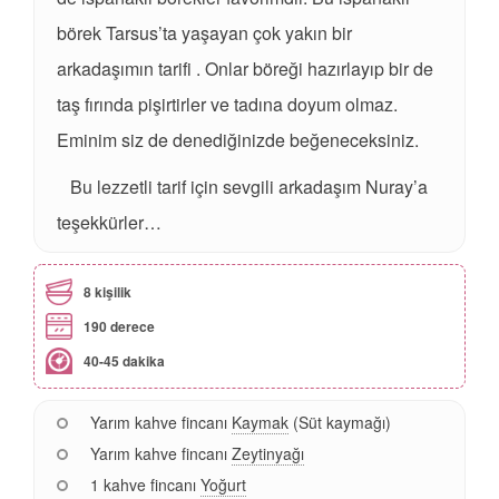
börek Tarsus’ta yaşayan çok yakın bir
arkadaşımın tarifi . Onlar böreği hazırlayıp bir de
taş fırında pişirtirler ve tadına doyum olmaz.
Eminim siz de denediğinizde beğeneceksiniz.
Bu lezzetli tarif için sevgili arkadaşım Nuray’a
teşekkürler…
8 kişilik
190 derece
40-45 dakika
Yarım kahve fincanı
Kaymak
(Süt kaymağı)
Yarım kahve fincanı
Zeytinyağı
1 kahve fincanı
Yoğurt