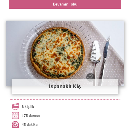
Devamını oku
Ispanaklı Kiş
8 kişilik
175 derece
45 dakika