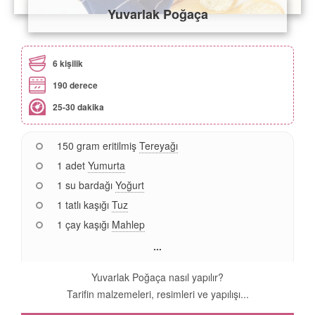
Yuvarlak Poğaça
6 kişilik
190 derece
25-30 dakika
150 gram eritilmiş
Tereyağı
1 adet
Yumurta
1 su bardağı
Yoğurt
1 tatlı kaşığı
Tuz
1 çay kaşığı
Mahlep
...
Yuvarlak Poğaça nasıl yapılır?
Tarifin malzemeleri, resimleri ve yapılışı...