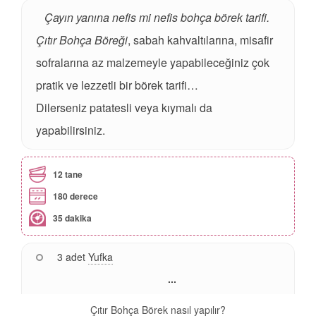
Çayın yanına nefis mi nefis bohça börek tarifi.
Çıtır Bohça Böreği
, sabah kahvaltılarına, misafir
sofralarına az malzemeyle yapabileceğiniz çok
pratik ve lezzetli bir börek tarifi…
Dilerseniz patatesli veya kıymalı da
yapabilirsiniz.
12 tane
180 derece
35 dakika
3 adet
Yufka
...
Çıtır Bohça Börek nasıl yapılır?