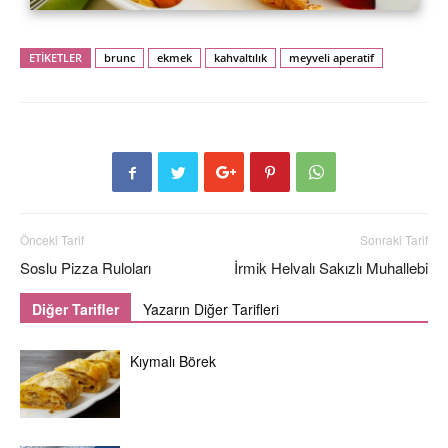
ETİKETLER
brunc
ekmek
kahvaltılık
meyveli aperatif
Önceki Tarif
Sonraki Tarif
Soslu Pizza Ruloları
İrmik Helvalı Sakızlı Muhallebi
Diğer Tarifler
Yazarın Diğer Tarifleri
Kıymalı Börek