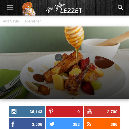
Ana Sayfa
Aperatifler
36,143
0
2,700
3,506
382
386