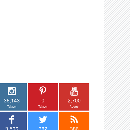
36,143
0
2,700
Takipçi
Takipçi
Abone
3,506
382
386