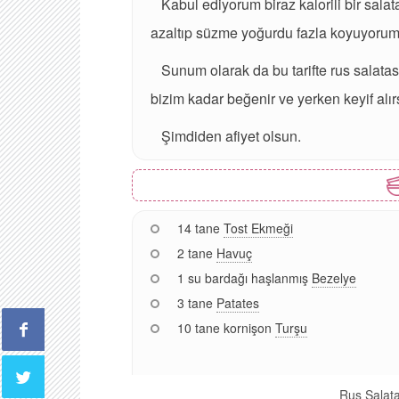
Kabul ediyorum biraz kalorili bir sala
azaltıp süzme yoğurdu fazla koyuyorum. 
Sunum olarak da bu tarifte rus salata
bizim kadar beğenir ve yerken keyif alı
Şimdiden afiyet olsun.
14 tane
Tost Ekmeği
2 tane
Havuç
1 su bardağı haşlanmış
Bezelye
3 tane
Patates
10 tane kornişon
Turşu
Rus Salatas