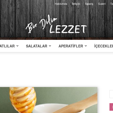
Hakkımda
İletişim
Sipariş
Galeri
Ta
ATLILAR
SALATALAR
APERATIFLER
İÇECEKLE
Bir
Dilim