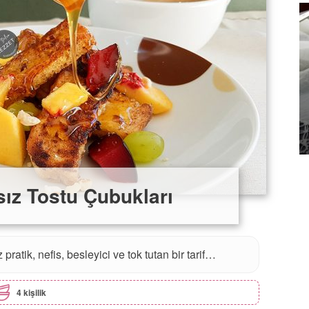
Lezzet
sız Tostu Çubukları
ratik, nefis, besleyici ve tok tutan bir tarif…
4 kişilik