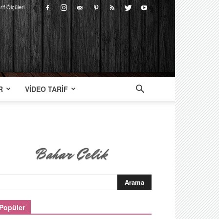
rif Ölçüleri
R
VIDEO TARIF
Popüler