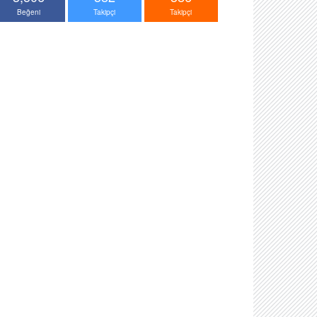
Beğeni
Takipçi
Takipçi