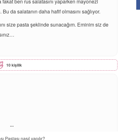
ta fakat ben rus salatasını yaparken mayonezi
Bu da salatanın daha hafif olmasını sağlıyor.
sını size pasta şeklinde sunacağım. Eminim siz de
rsınız…
10 kişilik
...
ı Pastası nasıl yapılır?