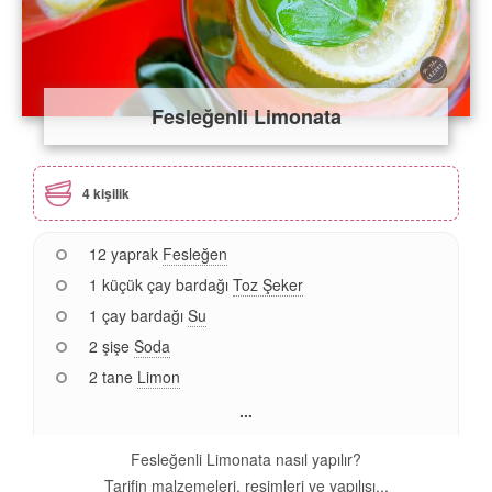
Fesleğenli Limonata
4 kişilik
12 yaprak
Fesleğen
1 küçük çay bardağı
Toz Şeker
1 çay bardağı
Su
2 şişe
Soda
2 tane
Limon
...
Fesleğenli Limonata nasıl yapılır?
Tarifin malzemeleri, resimleri ve yapılışı...