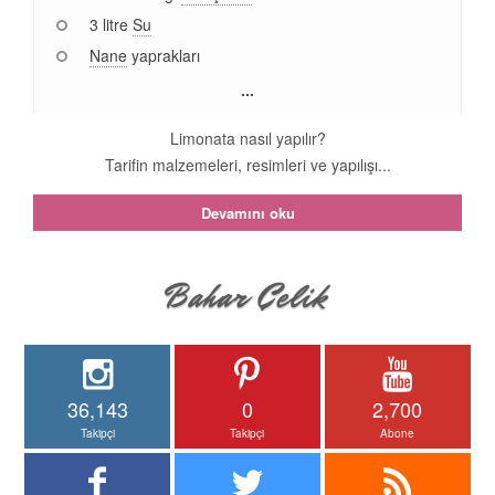
3 litre
Su
Nane
yaprakları
...
Limonata nasıl yapılır?
Tarifin malzemeleri, resimleri ve yapılışı...
Devamını oku
36,143
0
2,700
Takipçi
Takipçi
Abone