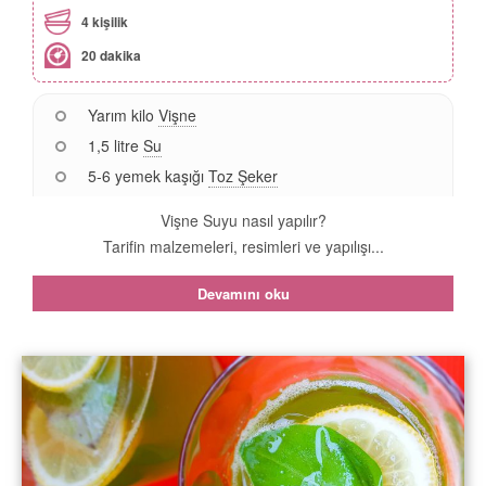
4 kişilik
20 dakika
Yarım kilo
Vişne
1,5 litre
Su
5-6 yemek kaşığı
Toz Şeker
Vişne Suyu nasıl yapılır?
Tarifin malzemeleri, resimleri ve yapılışı...
Devamını oku