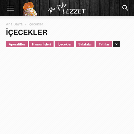
Ana Sayfa
İçecekler
İÇECEKLER
Aperatifler
Hamur İşleri
İçecekler
Salatalar
Tatlılar