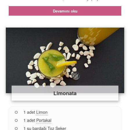
Devamını oku
Limonata
1 adet
Limon
1 adet
Portakal
1 su bardağı
Toz Şeker