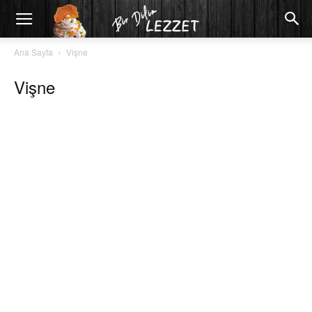
Ana Sayfa
Vişne
Vişne