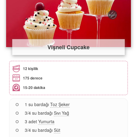
Vişneli Cupcake
12 kişilik
175 derece
15-20 dakika
1 su bardağı
Toz Şeker
3/4 su bardağı
Sıvı Yağ
3 adet
Yumurta
3/4 su bardağı
Süt