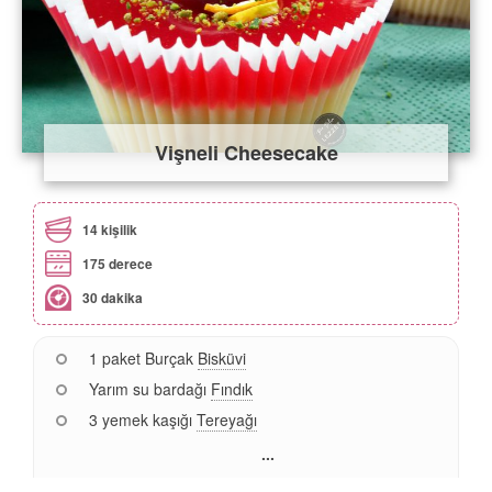
Vişneli Cheesecake
14 kişilik
175 derece
30 dakika
1 paket Burçak
Bisküvi
Yarım su bardağı
Fındık
3 yemek kaşığı
Tereyağı
...