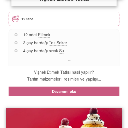
12 tane
12 adet
Etimek
3 çay bardağı
Toz Şeker
4 çay bardağı sıcak
Su
...
Vişneli Etimek Tatlısı nasıl yapılır?
Tarifin malzemeleri, resimleri ve yapılışı...
Devamını oku