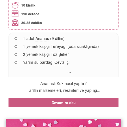
10 kişilik
190 derece
30-35 dakika
1 adet
Ananas
(9 dilim)
1 yemek kaşığı
Tereyağı
(oda sıcaklığında)
2 yemek kaşığı
Toz Şeker
Yarım su bardağı
Ceviz
İçi
...
Ananaslı Kek nasıl yapılır?
Tarifin malzemeleri, resimleri ve yapılışı...
Devamını oku