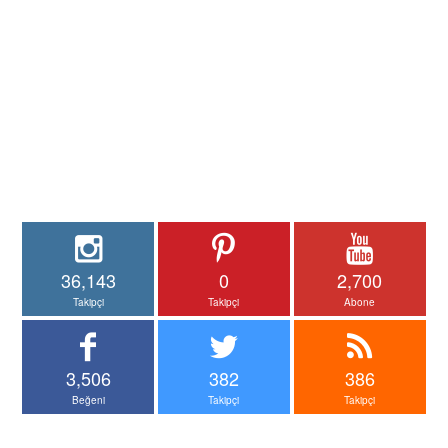
36,143
0
2,700
Takipçi
Takipçi
Abone
3,506
382
386
Beğeni
Takipçi
Takipçi