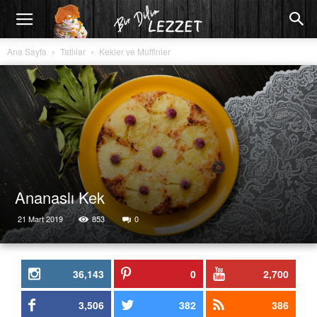
Ana Sayfa
Tatlılar
Kekler ve Muffinler
Ananaslı Kek
21 Mart 2019
853
0
36,143
0
2,700
3,506
382
386