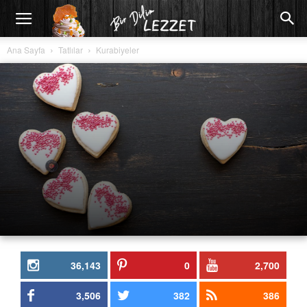
Ana Sayfa
Tatlılar
Kurabiyeler
36,143
0
2,700
3,506
382
386