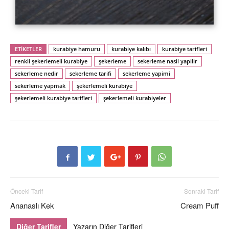
ETİKETLER
kurabiye hamuru
kurabiye kalıbı
kurabiye tarifleri
renkli şekerlemeli kurabiye
şekerleme
sekerleme nasil yapilir
sekerleme nedir
sekerleme tarifi
sekerleme yapimi
sekerleme yapmak
şekerlemeli kurabiye
şekerlemeli kurabiye tarifleri
şekerlemeli kurabiyeler
Önceki Tarif
Sonraki Tarif
Ananaslı Kek
Cream Puff
Diğer Tarifler
Yazarın Diğer Tarifleri