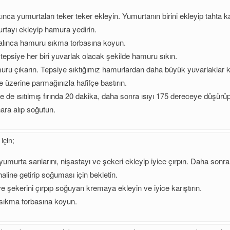
kınca yumurtaları teker teker ekleyin. Yumurtanın birini ekleyip tahta 
rtayı ekleyip hamura yedirin.
 alınca hamuru sıkma torbasına koyun.
i tepsiye her biri yuvarlak olacak şekilde hamuru sıkın.
u çıkarın. Tepsiye sıktığımız hamurlardan daha büyük yuvarlaklar k
ve üzerine parmağınızla hafifçe bastırın.
de ısıtılmış fırında 20 dakika, daha sonra ısıyı 175 dereceye düşürüp 
ara alıp soğutun.
için;
yumurta sarılarını, nişastayı ve şekeri ekleyip iyice çırpın. Daha sonra
line getirip soğuması için bekletin.
ve şekerini çırpıp soğuyan kremaya ekleyin ve iyice karıştırın.
 sıkma torbasına koyun.