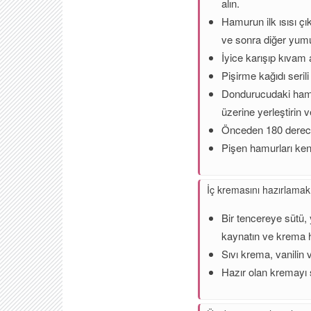
alın.
Hamurun ilk ısısı çı
ve sonra diğer yumu
İyice karışıp kıvam
Pişirme kağıdı seril
Dondurucudaki hamur
üzerine yerleştirin 
Önceden 180 derece 
Pişen hamurları ken
İç kremasını hazırlamak 
Bir tencereye sütü, 
kaynatın ve krema ha
Sıvı krema, vanilin 
Hazır olan kremayı