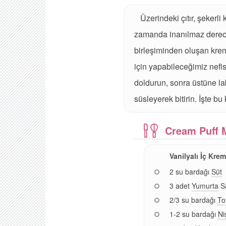
Üzerindeki çıtır, şekerli
zamanda inanılmaz dereced
birleşiminden oluşan krems
için yapabileceğimiz nefis
doldurun, sonra üstüne lab
süsleyerek bitirin. İşte bu
Cream Puff 
Vanilyalı İç Krem
2 su bardağı
Süt
3 adet
Yumurta
S
2/3 su bardağı
To
1-2 su bardağı
Ni