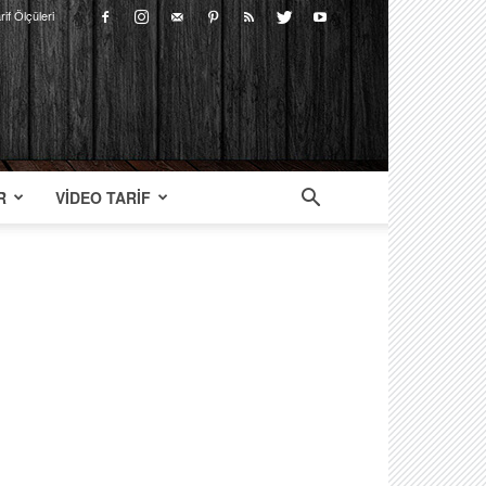
rif Ölçüleri
R
VIDEO TARIF