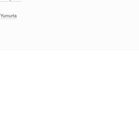
n
y
Yumurta