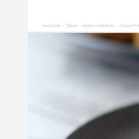
Ana Sayfa
Tatlılar
Kekler ve Muffinler
Cream Puf