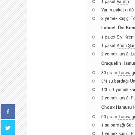
1 paket
Vanilin
Yarım paket (100
2 yemek kaşığı
T
Labneli Üst Krem
1 paket
Sıvı Krem
1 paket
Krem Şan
2 yemek kaşığı
La
Craquelin Hamur
80 gram
Tereyağı
3/4 su bardağı
U
1/3 + 1 yemek ka
2 yemek kaşığı
Pu
Choux Hamuru i
50 gram
Tereyağı
1 su bardağı
Süt
1 yemek kaşığı
Pu