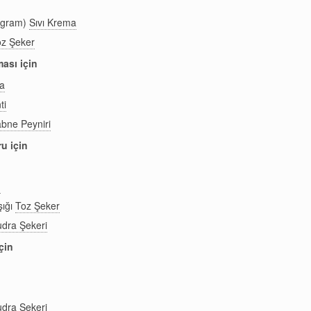
 gram)
Sıvı Krema
oz Şeker
ası için
a
ti
bne Peyniri
u için
n
şığı
Toz Şeker
dra Şekeri
çin
dra Şekeri