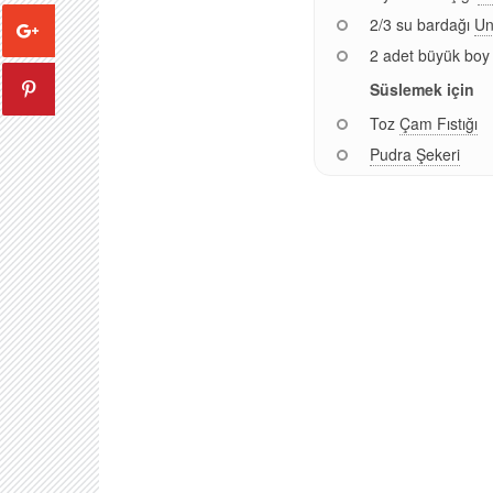
2/3 su bardağı
U
2 adet büyük bo
Süslemek için
Toz
Çam Fıstığı
Pudra Şekeri