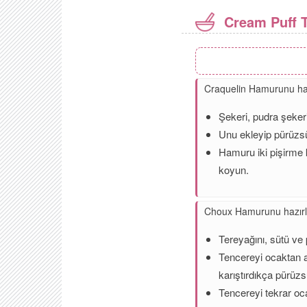
Cream Puff T
Craquelin Hamurunu haz
Şekeri, pudra şekeri
Unu ekleyip pürüzsü
Hamuru iki pişirme 
koyun.
Choux Hamurunu hazırl
Tereyağını, sütü ve 
Tencereyi ocaktan al
karıştırdıkça pürüz
Tencereyi tekrar oca