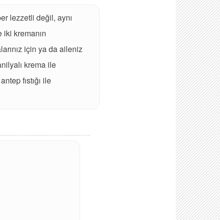
er lezzetli değil, aynı
e iki kremanın
arınız için ya da aileniz
nilyalı krema ile
ntep fıstığı ile