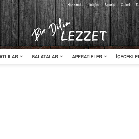
Hakkımda
İletişim
Sipariş
Galeri
Ta
ATLILAR
SALATALAR
APERATIFLER
İÇECEKLE
Bir
Dilim