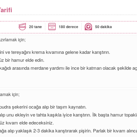
arifi
20 tane
180 derece
50 dakika
ırlamak için;
ni ve tereyağını krema kıvamına gelene kadar karıştırın.
z bir hamur elde edin.
kağıdı arasında merdane yardımı ile ince bir katman olacak şekilde 
amak için;
pudra şekerini ocağa alıp bir taşım kaynatın.
ıp unu ekleyin ve tahta kaşıkla iyice karıştırın. İlk başta hamur topa
süz kıvam elde edeceksiniz.
ğa alıp yaklaşık 2-3 dakika karıştırarak pişirin. Parlak bir kıvam alın