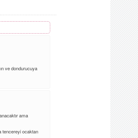
açın ve dondurucuya
klanacaktır ama
ca tencereyi ocaktan