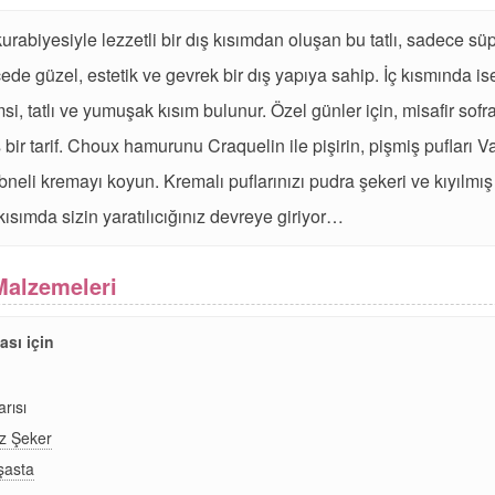
 kurabiyesiyle lezzetli bir dış kısımdan oluşan bu tatlı, sadece süp
e güzel, estetik ve gevrek bir dış yapıya sahip. İç kısmında is
i, tatlı ve yumuşak kısım bulunur. Özel günler için, misafir sofral
 bir tarif. Choux hamurunu Craquelin ile pişirin, pişmiş pufları Va
neli kremayı koyun. Kremalı puflarınızı pudra şekeri ve kıyılmış a
 kısımda sizin yaratılıcığınız devreye giriyor…
Malzemeleri
ası için
arısı
z Şeker
şasta