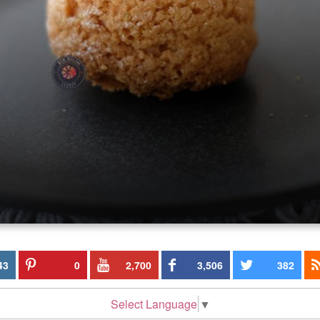
43
0
2,700
3,506
382
Select Language
▼