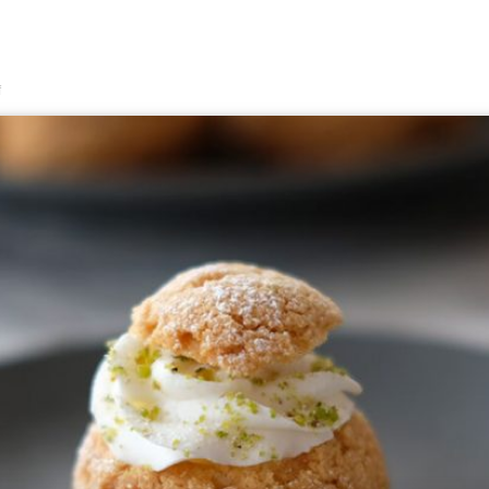
Lezzet
f