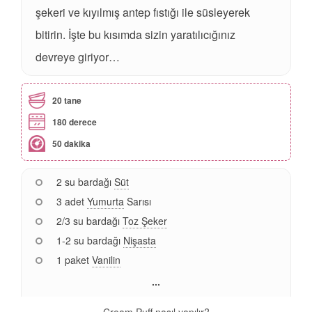
şekeri ve kıyılmış antep fıstığı ile süsleyerek
bitirin. İşte bu kısımda sizin yaratılıcığınız
devreye giriyor…
20 tane
180 derece
50 dakika
2 su bardağı
Süt
3 adet
Yumurta
Sarısı
2/3 su bardağı
Toz Şeker
1-2 su bardağı
Nişasta
1 paket
Vanilin
...
Cream Puff nasıl yapılır?