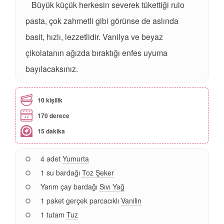
Büyük küçük herkesin severek tükettiği rulo
pasta, çok zahmetli gibi görünse de aslında
basit, hızlı, lezzetlidir. Vanilya ve beyaz
çikolatanın ağızda bıraktığı enfes uyuma
bayılacaksınız.
10 kişilik
170 derece
15 dakika
4 adet
Yumurta
1 su bardağı
Toz Şeker
Yarım çay bardağı
Sıvı Yağ
1 paket gerçek parcacıklı
Vanilin
1 tutam
Tuz