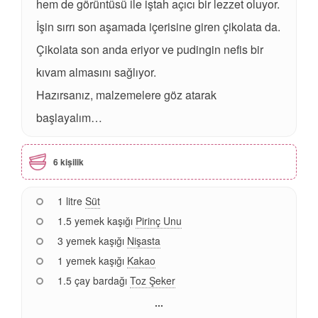
hem de görüntüsü ile iştah açıcı bir lezzet oluyor.
İşin sırrı son aşamada içerisine giren çikolata da.
Çikolata son anda eriyor ve pudingin nefis bir
kıvam almasını sağlıyor.
Hazırsanız, malzemelere göz atarak
başlayalım…
6 kişilik
1 litre
Süt
1.5 yemek kaşığı
Pirinç Unu
3 yemek kaşığı
Nişasta
1 yemek kaşığı
Kakao
1.5 çay bardağı
Toz Şeker
...