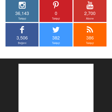
36,143
0
2,700
Takipçi
Takipçi
Abone
3,506
382
386
Beğeni
Takipçi
Takipçi