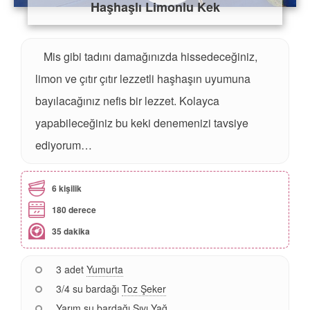
Haşhaşlı Limonlu Kek
Mis gibi tadını damağınızda hissedeceğiniz,
limon ve çıtır çıtır lezzetli haşhaşın uyumuna
bayılacağınız nefis bir lezzet. Kolayca
yapabileceğiniz bu keki denemenizi tavsiye
ediyorum…
6 kişilik
180 derece
35 dakika
3 adet
Yumurta
3/4 su bardağı
Toz Şeker
Yarım su bardağı
Sıvı Yağ