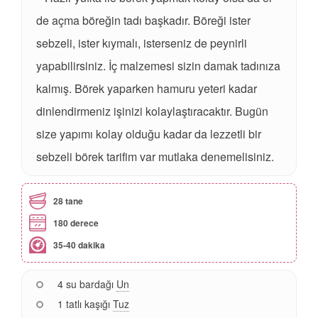
de açma böreğin tadı başkadır. Böreği ister
sebzeli, ister kıymalı, isterseniz de peynirli
yapabilirsiniz. İç malzemesi sizin damak tadınıza
kalmış. Börek yaparken hamuru yeteri kadar
dinlendirmeniz işinizi kolaylaştıracaktır. Bugün
size yapımı kolay olduğu kadar da lezzetli bir
sebzeli börek tarifim var mutlaka denemelisiniz.
28 tane
180 derece
35-40 dakika
4 su bardağı
Un
1 tatlı kaşığı
Tuz