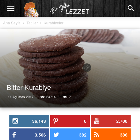
Ana Sayfa
Tatlılar
Kurabiyeler
Bitter Kurabiye
11 Ağustos 2017
24714
2
36,143
0
2,700
3,506
382
386