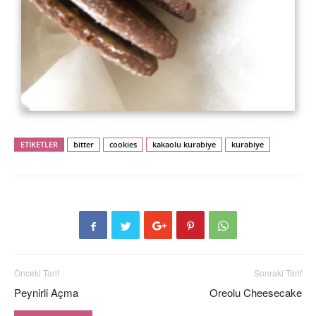
ETİKETLER
bitter
cookies
kakaolu kurabiye
kurabiye
Önceki Tarif
Sonraki Tarif
Peynirli Açma
Oreolu Cheesecake