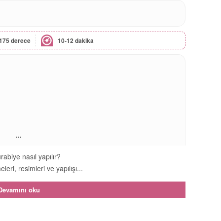
175 derece
10-12 dakika
...
rabiye nasıl yapılır?
leri, resimleri ve yapılışı...
Devamını oku