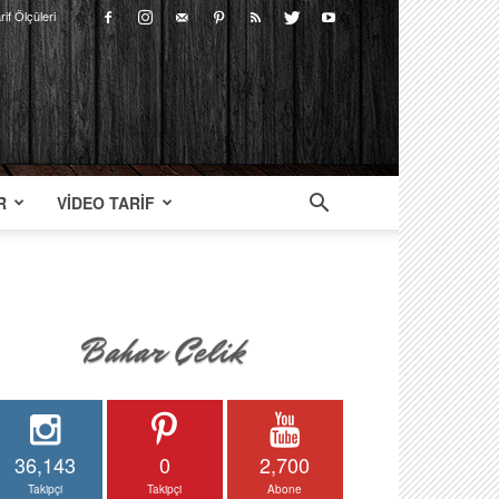
rif Ölçüleri
R
VIDEO TARIF
36,143
0
2,700
Takipçi
Takipçi
Abone