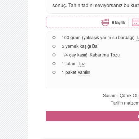
sonuç. Tahin tadını seviyorsanız bu ku
6 kişilik
100 gram (yaklaşık yarım su bardağı)
T
5 yemek kaşığı
Bal
1/4 çay kaşığı
Kabartma Tozu
1 tutam
Tuz
1 paket
Vanilin
Susamlı Çörek Otlu
Tarifin malzeme