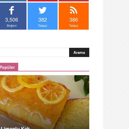
3,506
382
386
Beğeni
Takipçi
Takipçi
Popüler
Limonlu Kek