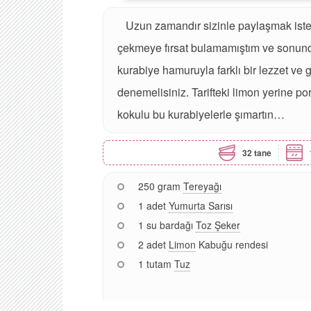
Uzun zamandır sizinle paylaşmak istediğ
çekmeye fırsat bulamamıştım ve sonunda
kurabiye hamuruyla farklı bir lezzet ve 
denemelisiniz. Tarifteki limon yerine por
kokulu bu kurabiyelerle şımartın…
32 tane
250 gram
Tereyağı
1 adet
Yumurta Sarısı
1 su bardağı
Toz Şeker
2 adet
Limon
Kabuğu rendesi
1 tutam
Tuz