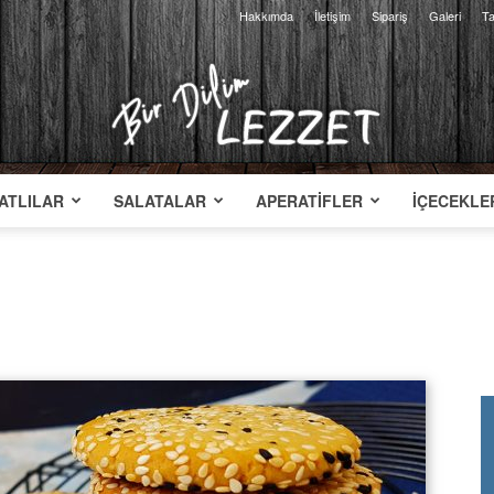
Hakkımda
İletişim
Sipariş
Galeri
Ta
ATLILAR
SALATALAR
APERATIFLER
İÇECEKLE
Bir
Dilim