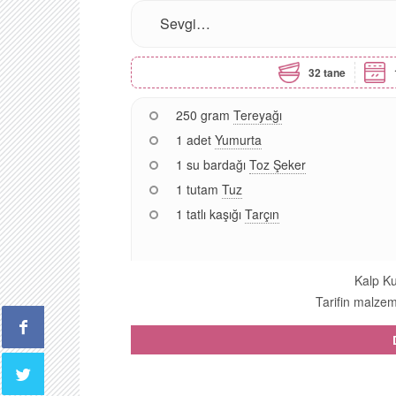
Sevgi…
32 tane
250 gram
Tereyağı
1 adet
Yumurta
1 su bardağı
Toz Şeker
1 tutam
Tuz
1 tatlı kaşığı
Tarçın
Kalp Ku
Tarifin malzeme