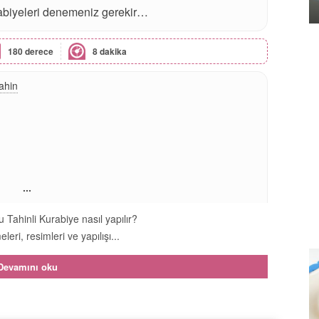
rabiyeleri denemeniz gerekir…
180 derece
8 dakika
ahin
...
 Tahinli Kurabiye nasıl yapılır?
leri, resimleri ve yapılışı...
Devamını oku