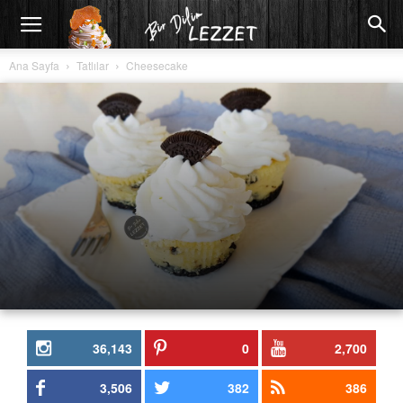
Ana Sayfa
Tatlılar
Cheesecake
36,143
0
2,700
3,506
382
386