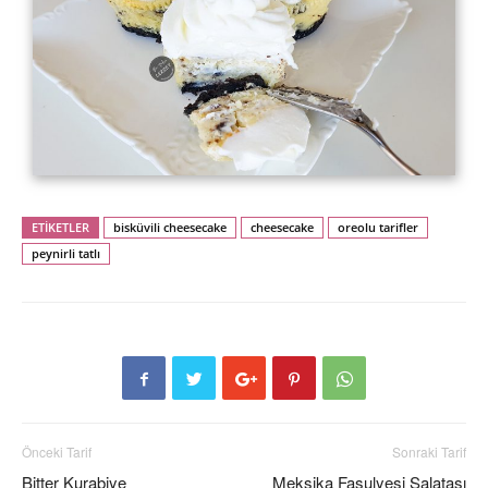
ETİKETLER
bisküvili cheesecake
cheesecake
oreolu tarifler
peynirli tatlı
Önceki Tarif
Sonraki Tarif
Bitter Kurabiye
Meksika Fasulyesi Salatası