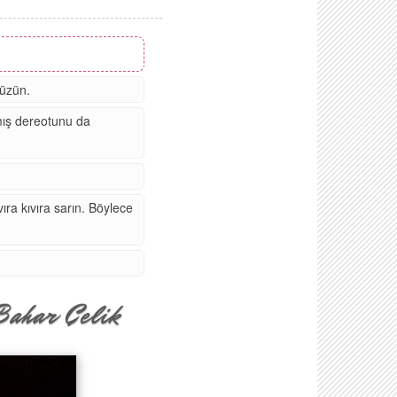
süzün.
mış dereotunu da
ıra kıvıra sarın. Böylece