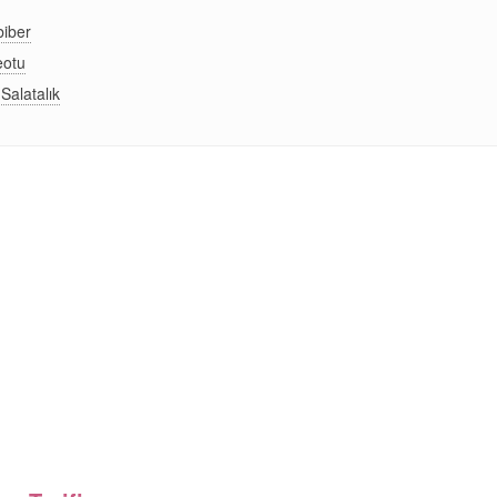
biber
eotu
Salatalık