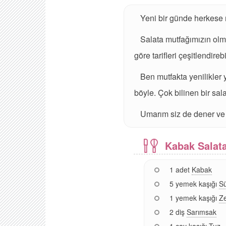
Yeni bir günde herkes
Salata mutfağımızın olma
göre tarifleri çeşitlendirebi
Ben mutfakta yenilikler 
böyle. Çok bilinen bir sal
Umarım siz de dener ve 
Kabak Salata
1 adet
Kabak
5 yemek kaşığı
S
1 yemek kaşığı
Ze
2 diş
Sarımsak
1 çay kaşığı
Tuz