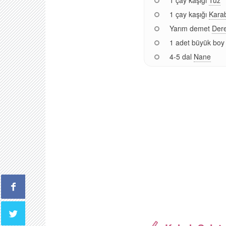
1 çay kaşığı
Kara
Yarım demet
Der
1 adet büyük boy
4-5 dal
Nane