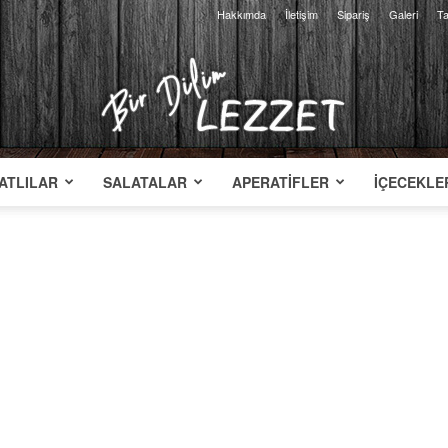
Hakkımda
İletişim
Sipariş
Galeri
Ta
ATLILAR
SALATALAR
APERATIFLER
İÇECEKLE
Bir
Dilim