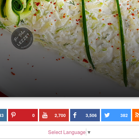
43
0
2,700
3,506
382
Select Language
▼