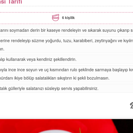
sı Tarifi
6 kişilik
larını soymadan derin bir kaseye rendeleyin ve sıkarak suyunu çıkarıp 
erine rendeleyip süzme yoğurdu, tuzu, karabiberi, zeytinyağını ve kıyıl
ın.
alıp kullanarak veya kendiniz şekillendirin.
ıyla ince ince soyun ve uç kısmından rulo şeklinde sarmaya başlayıp kıv
 kürdanı ikiye bölüp salatalıkları sıkıştırın ki şekli bozulmasın.
lık gülleriyle salatanızı süsleyip servis yapabilirsiniz.