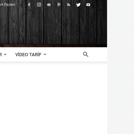
rif Ölçüleri
R
VIDEO TARIF