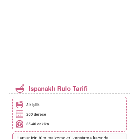
Ispanaklı Rulo Tarifi
8 kişilik
200 derece
35-40 dakika
Hamur için tüm malzemeleri karıştırma kabında