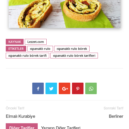
KAYNAK
Lezzet.com
ETİKETLER
ıspanaklı rulo
ıspanaklı rulo börek
ıspanaklı rulo börek tarifi
ıspanaklı rulo börek tarifleri
Önceki Tarif
Sonraki Tarif
Elmalı Kurabiye
Berliner
Diğer Tarifler
Yazarın Diğer Tarifleri