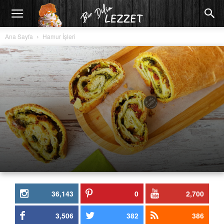
Ana Sayfa
Hamur İşleri
36,143
0
2,700
3,506
382
386