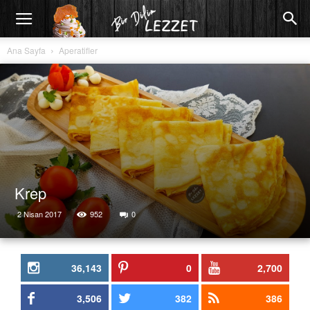
Ana Sayfa
Aperatifler
Krep
2 Nisan 2017
952
0
36,143
0
2,700
3,506
382
386