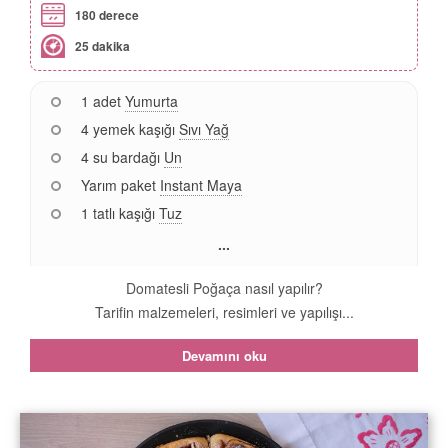
180 derece
25 dakika
1 adet
Yumurta
4 yemek kaşığı
Sıvı Yağ
4 su bardağı
Un
Yarım paket
Instant Maya
1 tatlı kaşığı
Tuz
...
Domatesli Poğaça nasıl yapılır?
Tarifin malzemeleri, resimleri ve yapılışı...
Devamını oku