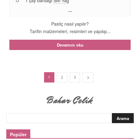
1 çay bardağı
Sıvı Yağ
...
Pastiç nasıl yapılır?
Tarifin malzemeleri, resimleri ve yapılışı...
Devamını oku
1
2
3
Popüler