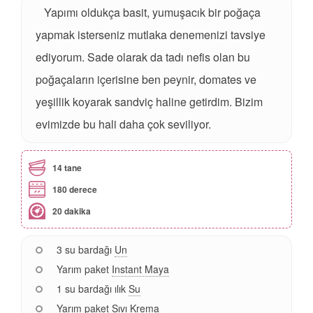
Yapımı oldukça basit, yumuşacık bir poğaça
yapmak isterseniz mutlaka denemenizi tavsiye
ediyorum. Sade olarak da tadı nefis olan bu
poğaçaların içerisine ben peynir, domates ve
yeşillik koyarak sandviç haline getirdim. Bizim
evimizde bu hali daha çok seviliyor.
14 tane
180 derece
20 dakika
3 su bardağı
Un
Yarım paket
Instant Maya
1 su bardağı ılık
Su
Yarım paket
Sıvı Krema