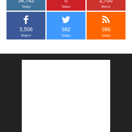
36,143
0
2,700
Takipçi
Takipçi
Abone
3,506
382
386
Beğeni
Takipçi
Takipçi