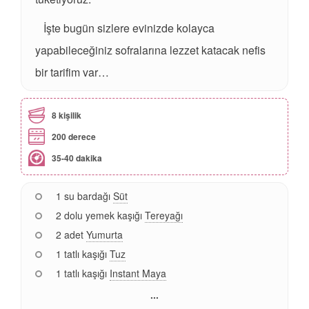
İşte bugün sizlere evinizde kolayca
yapabileceğiniz sofralarına lezzet katacak nefis
bir tarifim var…
8 kişilik
200 derece
35-40 dakika
1 su bardağı
Süt
2 dolu yemek kaşığı
Tereyağı
2 adet
Yumurta
1 tatlı kaşığı
Tuz
1 tatlı kaşığı
Instant Maya
...