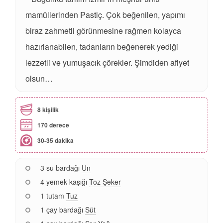
mamüllerinden Pastiç. Çok beğenilen, yapımı
biraz zahmetli görünmesine rağmen kolayca
hazırlanabilen, tadanların beğenerek yediği
lezzetli ve yumuşacık çörekler. Şimdiden afiyet
olsun…
8 kişilik
170 derece
30-35 dakika
3 su bardağı
Un
4 yemek kaşığı
Toz Şeker
1 tutam
Tuz
1 çay bardağı
Süt