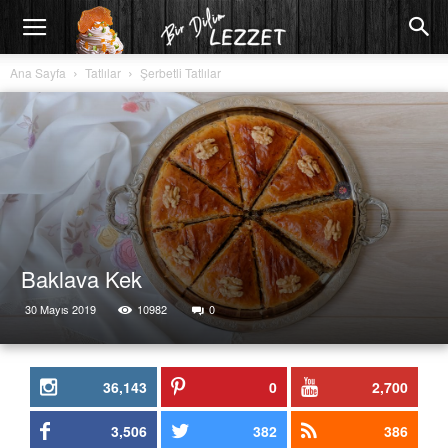
Ana Sayfa
Tatlılar
Şerbetli Tatlılar
Baklava Kek
30 Mayıs 2019
10982
0
36,143
0
2,700
3,506
382
386