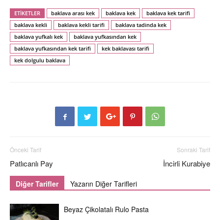
ETİKETLER
baklava arası kek
baklava kek
baklava kek tarifi
baklava kekli
baklava kekli tarifi
baklava tadinda kek
baklava yufkalı kek
baklava yufkasından kek
baklava yufkasından kek tarifi
kek baklavası tarifi
kek dolgulu baklava
Önceki Tarif
Sonraki Tarif
Patlıcanlı Pay
İncirli Kurabiye
Diğer Tarifler
Yazarın Diğer Tarifleri
Beyaz Çikolatalı Rulo Pasta