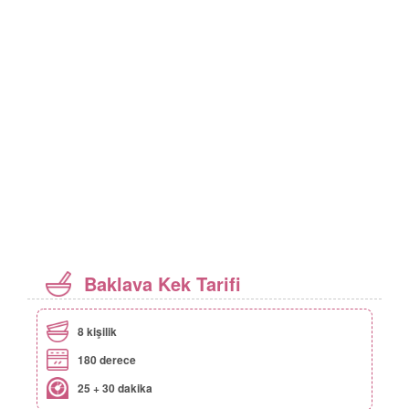
Baklava Kek Tarifi
8 kişilik
180 derece
25 + 30 dakika