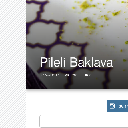
Pileli Baklava
27 Mart 2017
6289
0
36,1