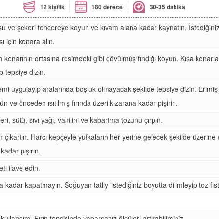
12 kişilik
180 derece
30-35 dakika
 su ve şekeri tencereye koyun ve kıvam alana kadar kaynatın. İstediğini
 için kenara alın.
 kenarının ortasına resimdeki gibi dövülmüş fındığı koyun. Kısa kenarları
p tepsiye dizin.
emi uygulayıp aralarında boşluk olmayacak şekilde tepsiye dizin. Erimiş 
ün ve önceden ısıtılmış fırında üzeri kızarana kadar pişirin.
ri, sütü, sıvı yağı, vanilini ve kabartma tozunu çırpın.
an çıkartın. Harcı kepçeyle yufkaların her yerine gelecek şekilde üzerine 
kadar pişirin.
ti ilave edin.
 kadar kapatmayın. Soğuyan tatlıyı istediğiniz boyutta dilimleyip toz fıstı
llandım. Fırın tepsisinde yaparsanız ölçüleri artırabilirsiniz.