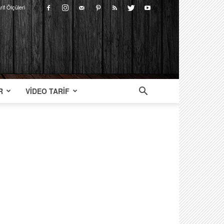
rif Ölçüleri
R
VIDEO TARIF