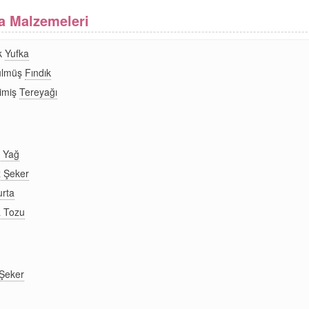
va Malzemeleri
k
Yufka
ülmüş
Fındık
imiş
Tereyağı
ı Yağ
 Şeker
rta
 Tozu
Şeker