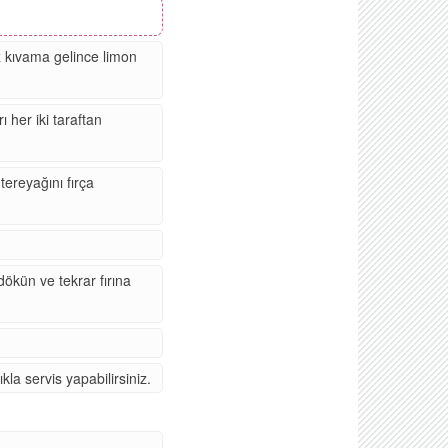
z kıvama gelince limon
 her iki taraftan
tereyağını fırça
dökün ve tekrar fırına
kla servis yapabilirsiniz.