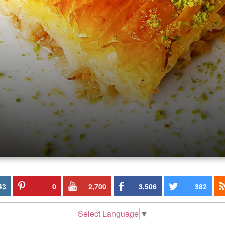
43
0
2,700
3,506
382
Select Language
▼