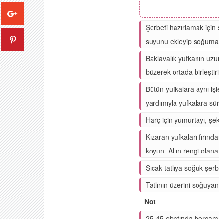
Şerbeti hazırlamak için
suyunu ekleyip soğuması
Baklavalık yufkanın uzun
büzerek ortada birleştiri
Bütün yufkalara aynı işl
yardımıyla yufkalara sür
Harç için yumurtayı, şeke
Kızaran yufkaları fırınd
koyun. Altın rengi olana 
Sıcak tatlıya soğuk şerbe
Tatlının üzerini soğuyana
Not
25-45 ebatında borcam ku