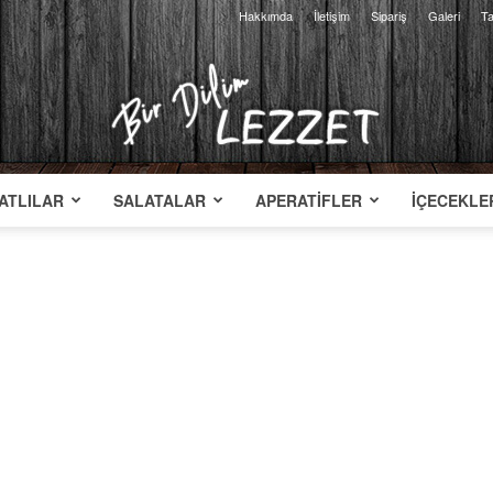
Hakkımda
İletişim
Sipariş
Galeri
Ta
ATLILAR
SALATALAR
APERATIFLER
İÇECEKLE
Bir
Dilim