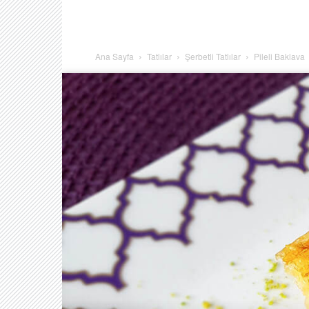
Ana Sayfa
Tatlılar
Şerbetli Tatlılar
Pileli Baklava