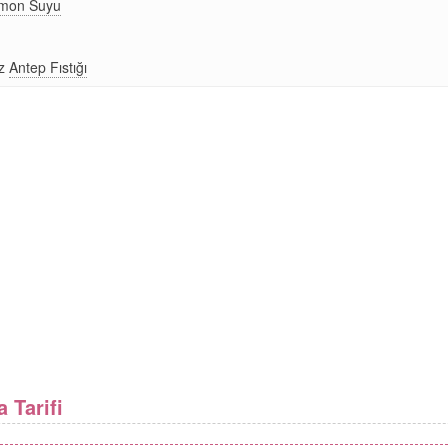
imon Suyu
z
Antep Fıstığı
a Tarifi