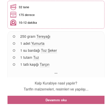
32 tane
175 derece
10-12 dakika
250 gram
Tereyağı
1 adet
Yumurta
1 su bardağı
Toz Şeker
1 tutam
Tuz
1 tatlı kaşığı
Tarçın
...
Kalp Kurabiye nasıl yapılır?
Tarifin malzemeleri, resimleri ve yapılışı...
Devamını oku