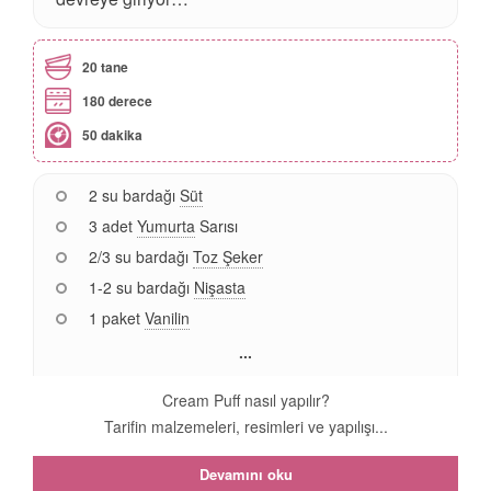
20 tane
180 derece
50 dakika
2 su bardağı
Süt
3 adet
Yumurta
Sarısı
2/3 su bardağı
Toz Şeker
1-2 su bardağı
Nişasta
1 paket
Vanilin
...
Cream Puff nasıl yapılır?
Tarifin malzemeleri, resimleri ve yapılışı...
Devamını oku