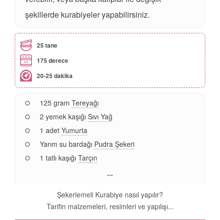
şekillerde kurabiyeler yapabilirsiniz.
25 tane
175 derece
20-25 dakika
125 gram
Tereyağı
2 yemek kaşığı
Sıvı Yağ
1 adet
Yumurta
Yarım su bardağı
Pudra Şekeri
1 tatlı kaşığı
Tarçın
...
Şekerlemeli Kurabiye nasıl yapılır?
Tarifin malzemeleri, resimleri ve yapılışı...