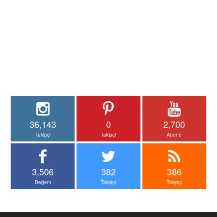
36,143
0
2,700
Takipçi
Takipçi
Abone
3,506
382
386
Beğeni
Takipçi
Takipçi