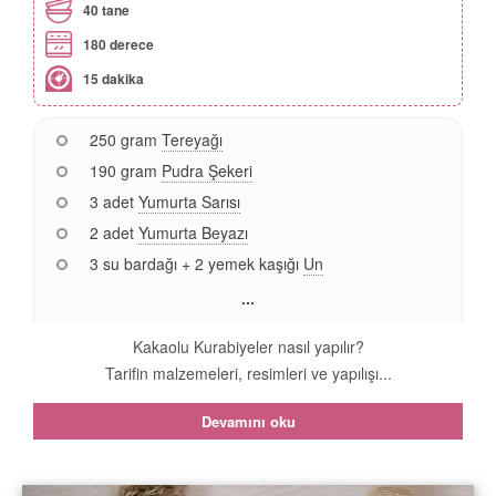
40 tane
180 derece
15 dakika
250 gram
Tereyağı
190 gram
Pudra Şekeri
3 adet
Yumurta Sarısı
2 adet
Yumurta Beyazı
3 su bardağı + 2 yemek kaşığı
Un
...
Kakaolu Kurabiyeler nasıl yapılır?
Tarifin malzemeleri, resimleri ve yapılışı...
Devamını oku