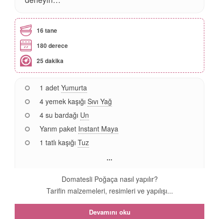
16 tane
180 derece
25 dakika
1 adet
Yumurta
4 yemek kaşığı
Sıvı Yağ
4 su bardağı
Un
Yarım paket
Instant Maya
1 tatlı kaşığı
Tuz
...
Domatesli Poğaça nasıl yapılır?
Tarifin malzemeleri, resimleri ve yapılışı...
Devamını oku