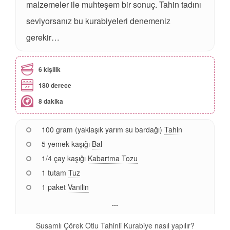
malzemeler ile muhteşem bir sonuç. Tahin tadını
seviyorsanız bu kurabiyeleri denemeniz
gerekir…
6 kişilik
180 derece
8 dakika
100 gram (yaklaşık yarım su bardağı)
Tahin
5 yemek kaşığı
Bal
1/4 çay kaşığı
Kabartma Tozu
1 tutam
Tuz
1 paket
Vanilin
...
Susamlı Çörek Otlu Tahinli Kurabiye nasıl yapılır?