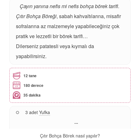
Çayın yanına nefis mi nefis bohça börek tarifi.
Çıtır Bohça Böreği
, sabah kahvaltılarına, misafir
sofralarına az malzemeyle yapabileceğiniz çok
pratik ve lezzetli bir börek tarifi…
Dilerseniz patatesli veya kıymalı da
yapabilirsiniz.
12 tane
180 derece
35 dakika
3 adet
Yufka
...
Çıtır Bohça Börek nasıl yapılır?