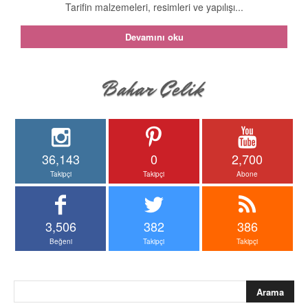
Tarifin malzemeleri, resimleri ve yapılışı...
Devamını oku
36,143
0
2,700
Takipçi
Takipçi
Abone
3,506
382
386
Beğeni
Takipçi
Takipçi