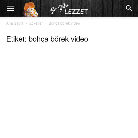
Ana Sayfa
Etiketler
Bohça börek video
Etiket: bohça börek video