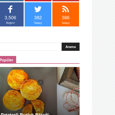
3,506
382
386
Beğeni
Takipçi
Takipçi
Popüler
Patatesli Buzluk Böreği