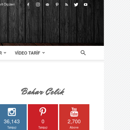
rif Ölçüleri
R
VIDEO TARIF
36,143
0
2,700
Takipçi
Takipçi
Abone