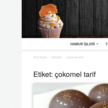
HAMUR İŞLERI
T
Ana Sayfa
Etiketler
çokomel tarif
Etiket: çokomel tarif