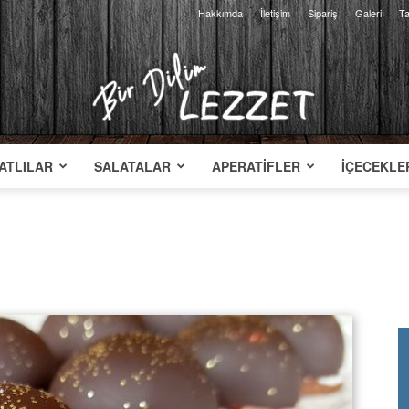
Hakkımda
İletişim
Sipariş
Galeri
Ta
ATLILAR
SALATALAR
APERATIFLER
İÇECEKLE
Bir
Dilim