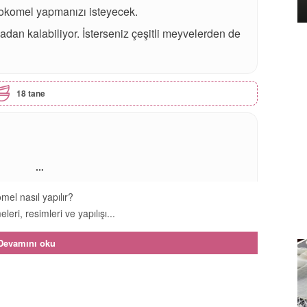
 çokomel yapmanızı isteyecek.
n kalabiliyor. İsterseniz çeşitli meyvelerden de
18 tane
...
mel nasıl yapılır?
leri, resimleri ve yapılışı...
Devamını oku