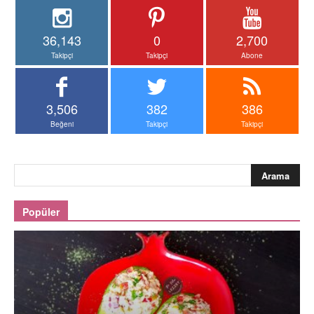
36,143
0
2,700
Takipçi
Takipçi
Abone
3,506
382
386
Beğeni
Takipçi
Takipçi
Popüler