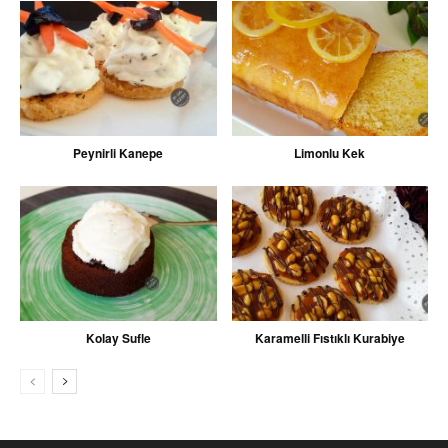
Peynirli Kanepe
Limonlu Kek
Kolay Sufle
Karamelli Fıstıklı Kurabiye