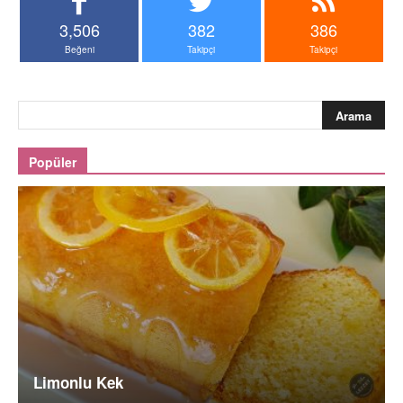
3,506
382
386
Beğeni
Takipçi
Takipçi
Popüler
Limonlu Kek