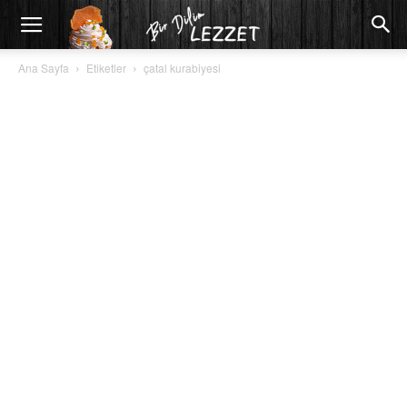
Ana Sayfa
Etiketler
çatal kurabiyesi