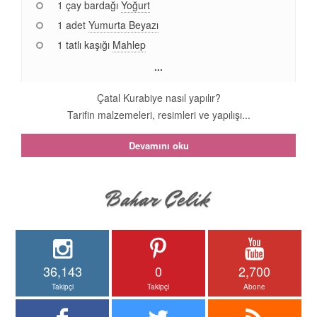
1 çay bardağı
Yoğurt
1 adet
Yumurta Beyazı
1 tatlı kaşığı
Mahlep
...
Çatal Kurabiye nasıl yapılır?
Tarifin malzemeleri, resimleri ve yapılışı...
Devamını oku
36,143
0
2,700
Takipçi
Takipçi
Abone