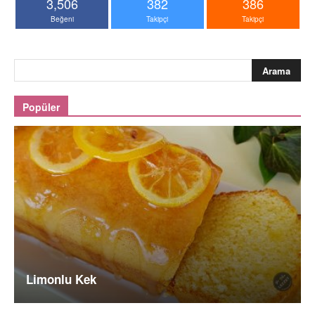
3,506
382
386
Beğeni
Takipçi
Takipçi
Popüler
Limonlu Kek