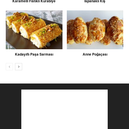
Karamelli Fıstıklı Kurabiye
Ispanaklı Kiş
Kadayıflı Paşa Sarması
Anne Poğaçası