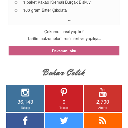
1 paket Kakao Kremalı Burçak
Bisküvi
100 gram
Bitter Çikolata
...
Çokomel nasıl yapılır?
Tarifin malzemeleri, resimleri ve yapılışı...
Devamını oku
36,143
0
2,700
Takipçi
Takipçi
Abone