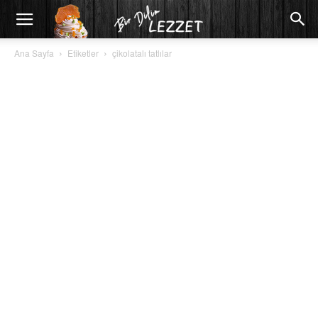
Ana Sayfa
Etiketler
çikolatalı tatlılar