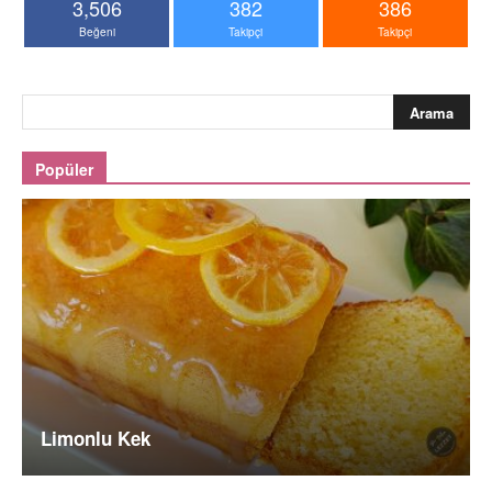
3,506
382
386
Beğeni
Takipçi
Takipçi
Popüler
Limonlu Kek