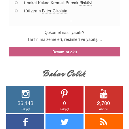
1 paket Kakao Kremalı Burçak
Bisküvi
100 gram
Bitter Çikolata
...
Çokomel nasıl yapılır?
Tarifin malzemeleri, resimleri ve yapılışı...
Devamını oku
36,143
0
2,700
Takipçi
Takipçi
Abone