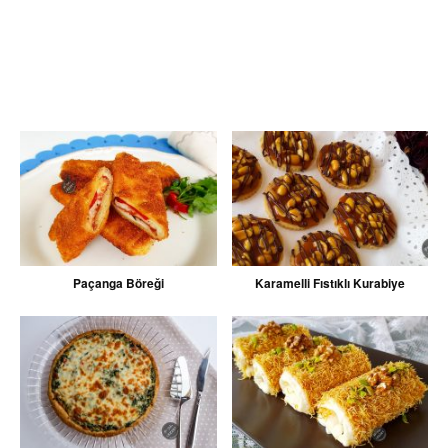
Paçanga Böreği
Karamelli Fıstıklı Kurabiye