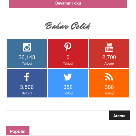
Devamını oku
36,143
0
2,700
Takipçi
Takipçi
Abone
3,506
382
386
Beğeni
Takipçi
Takipçi
Popüler