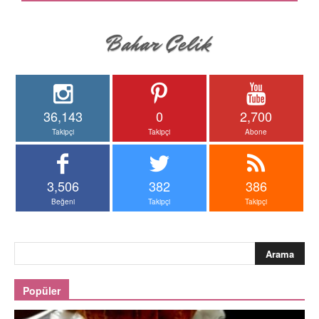
36,143
0
2,700
Takipçi
Takipçi
Abone
3,506
382
386
Beğeni
Takipçi
Takipçi
Popüler