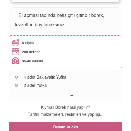
El açması tadında nefis çıtır çıtır bir börek,
lezzetine bayılacaksınız…
8 kişilik
200 derece
35-40 dakika
4 adet Baklavalık
Yufka
2 adet
Yufka
...
Kıymalı Börek nasıl yapılır?
Tarifin malzemeleri, resimleri ve yapılışı...
Devamını oku