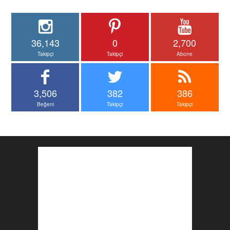
36,143
0
2,700
Takipçi
Takipçi
Abone
3,506
382
386
Beğeni
Takipçi
Takipçi