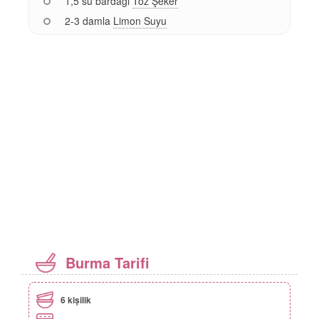
1,5 su bardağı
Toz Şeker
2-3 damla
Limon Suyu
Burma Tarifi
6 kişilik