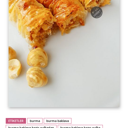
ETİKETLER
burma
burma baklava
burma baklava hazir yufkadan
burma baklava hazır yufka