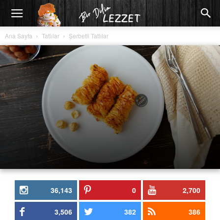
Ana Sayfa
Tatlılar
Şerbetli Tatlılar
36,143
0
2,700
3,506
382
386