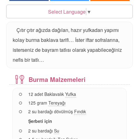
Select Language
▼
Çıtır çıtır ağızda dağılan, hazır yufkadan yapımı
kolay burma baklava tarifi… İster iftar sofralarına,
isterseniz de bayram tatlısı olarak yapabileceğiniz
nefis bir tatlı…
Burma Malzemeleri
12 adet Baklavalık
Yufka
125 gram
Tereyağı
2 su bardağı dövülmüş
Fındık
Şerbeti için
2 su bardağı
Su