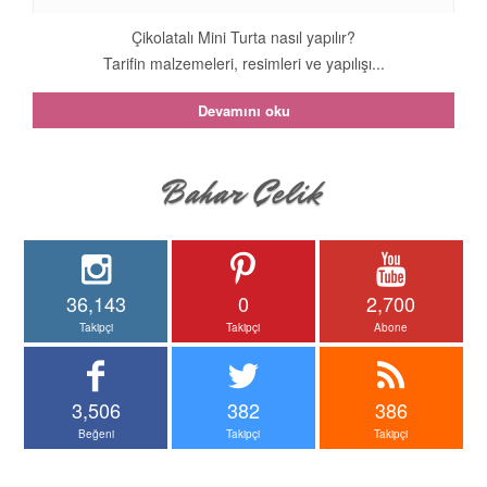
Çikolatalı Mini Turta nasıl yapılır?
Tarifin malzemeleri, resimleri ve yapılışı...
Devamını oku
36,143
0
2,700
Takipçi
Takipçi
Abone
3,506
382
386
Beğeni
Takipçi
Takipçi