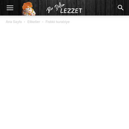
Ana Sayfa
Etiketler
Fıstıklı kurabiye