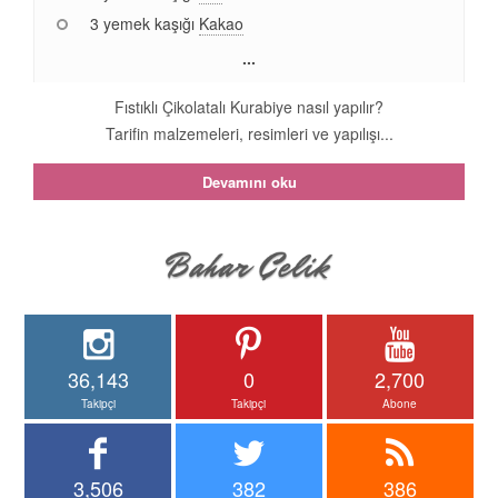
3 yemek kaşığı
Kakao
...
Fıstıklı Çikolatalı Kurabiye nasıl yapılır?
Tarifin malzemeleri, resimleri ve yapılışı...
Devamını oku
36,143
0
2,700
Takipçi
Takipçi
Abone
3,506
382
386