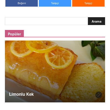
Beğeni
Takipçi
Takipçi
Popüler
Limonlu Kek