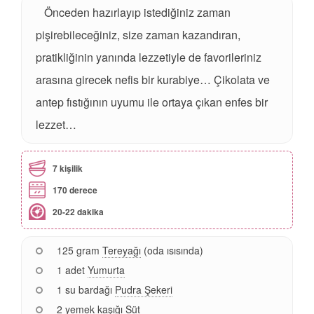
Önceden hazırlayıp istediğiniz zaman
pişirebileceğiniz, size zaman kazandıran,
pratikliğinin yanında lezzetiyle de favorileriniz
arasına girecek nefis bir kurabiye… Çikolata ve
antep fıstığının uyumu ile ortaya çıkan enfes bir
lezzet…
7 kişilik
170 derece
20-22 dakika
125 gram
Tereyağı
(oda ısısında)
1 adet
Yumurta
1 su bardağı
Pudra Şekeri
2 yemek kaşığı
Süt