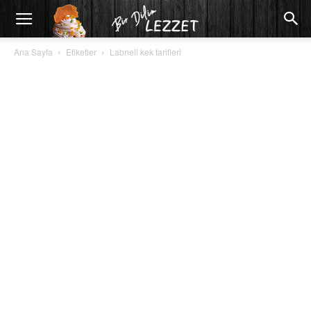
Ana Sayfa
Etiketler
Labneli kek tarifleri