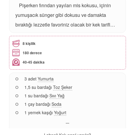
Pişerken fırından yayılan mis kokusu, içinin
yumuşacık sünger gibi dokusu ve damakta
bıraktığı lezzetle favoriniz olacak bir kek tarifi…
8 kişilik
180 derece
40-45 dakika
3 adet
Yumurta
1,5 su bardağı
Toz Şeker
1 su bardağı
Sıvı Yağ
1 çay bardağı
Soda
1 yemek kaşığı
Yoğurt
...
Labneli Kek nasıl yapılır?