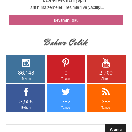
Tarifin malzemeleri, resimleri ve yapılışı...
Devamını oku
36,143
0
2,700
Takipçi
Takipçi
Abone
3,506
382
386
Beğeni
Takipçi
Takipçi