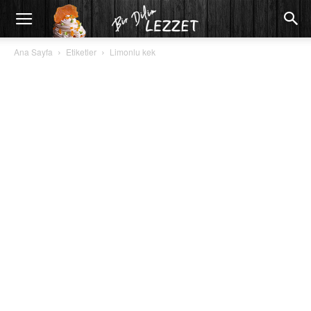
Ana Sayfa
Etiketler
Limonlu kek