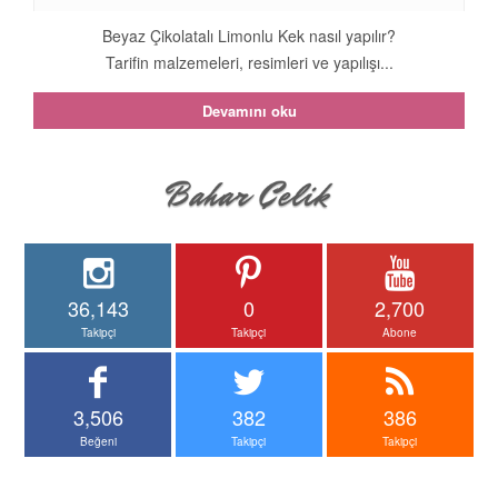
Beyaz Çikolatalı Limonlu Kek nasıl yapılır?
Tarifin malzemeleri, resimleri ve yapılışı...
Devamını oku
36,143
0
2,700
Takipçi
Takipçi
Abone
3,506
382
386
Beğeni
Takipçi
Takipçi