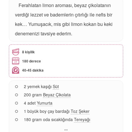
Ferahlatan limon aroması, beyaz çikolatanın
verdiği lezzet ve bademlerin çıtırlığı ile nefis bir
kek… Yumuşacık, mis gibi limon kokan bu keki
denemenizi tavsiye ederim.
8 kişilik
180 derece
40-45 dakika
2 yemek kaşığı
Süt
200 gram
Beyaz Çikolata
4 adet
Yumurta
1 büyük boy çay bardağı
Toz Şeker
180 gram oda sıcaklığında
Tereyağı
...