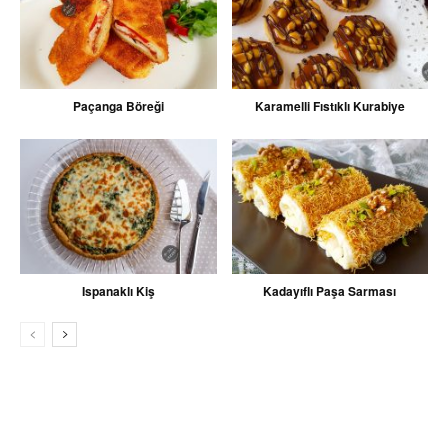
Paçanga Böreği
Karamelli Fıstıklı Kurabiye
Ispanaklı Kiş
Kadayıflı Paşa Sarması