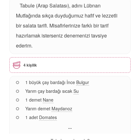
Tabule (Arap Salatası), adını Lübnan
Mutfağında sıkça duyduğumuz hafif ve lezzetli
bir salata tarifi. Misafirlerinize farklı bir tarif
hazırlamak isterseniz denemenizi tavsiye
ederim.
4 kişilik
1 büyük çay bardağı İnce
Bulgur
Yarım çay bardağı sıcak
Su
1 demet
Nane
Yarım demet
Maydanoz
1 adet
Domates
...