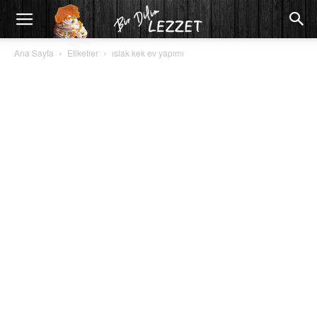
Ana Sayfa
Etiketler
ıslak kek ev yapımı