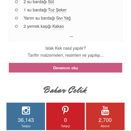
2 su bardağı
Süt
1 su bardağı
Toz Şeker
Yarım su bardağı
Sıvı Yağ
2 yemek kaşığı
Kakao
...
Islak Kek nasıl yapılır?
Tarifin malzemeleri, resimleri ve yapılışı...
Devamını oku
36,143
0
2,700
Takipçi
Takipçi
Abone