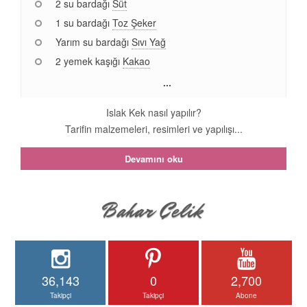
2 su bardağı
Süt
1 su bardağı
Toz Şeker
Yarım su bardağı
Sıvı Yağ
2 yemek kaşığı
Kakao
...
Islak Kek nasıl yapılır?
Tarifin malzemeleri, resimleri ve yapılışı...
Devamını oku
36,143
0
2,700
Takipçi
Takipçi
Abone