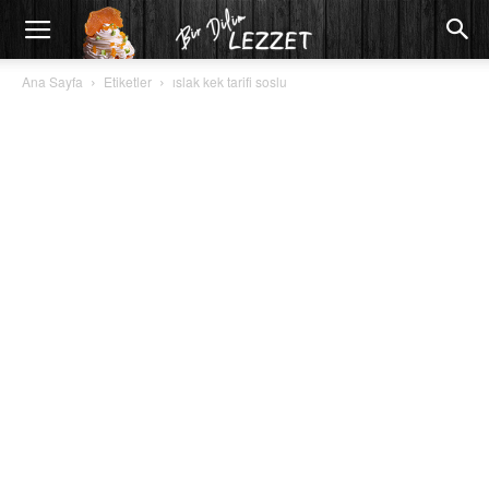
Ana Sayfa
Etiketler
ıslak kek tarifi soslu