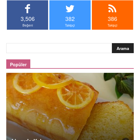
3,506
382
386
Beğeni
Takipçi
Takipçi
Popüler