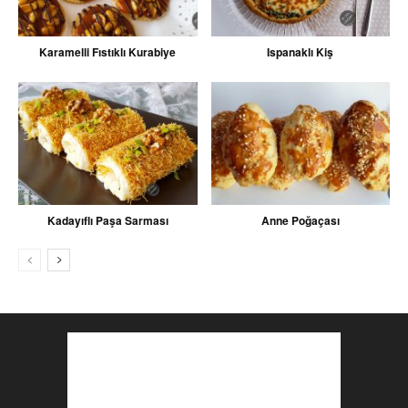
Karamelli Fıstıklı Kurabiye
Ispanaklı Kiş
Kadayıflı Paşa Sarması
Anne Poğaçası