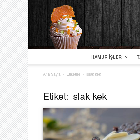
HAMUR İŞLERI
T
Ana Sayfa
Etiketler
ıslak kek
Etiket: ıslak kek