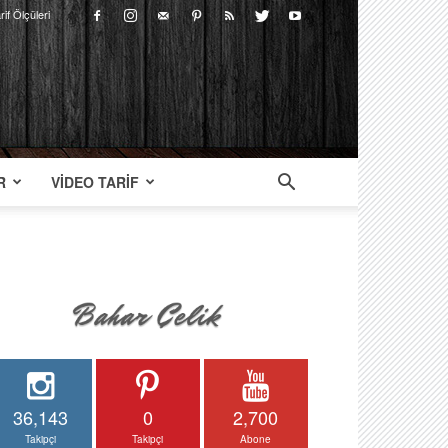
rif Ölçüleri
R
VIDEO TARIF
36,143
0
2,700
Takipçi
Takipçi
Abone