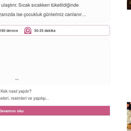
aştırır. Sıcak sıcakken tüketildiğinde
fızanızda ise çocukluk günleriniz canlanır…
180 derece
30-35 dakika
...
 Kek nasıl yapılır?
leri, resimleri ve yapılışı...
Devamını oku