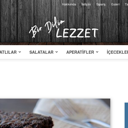
Hakkımda
İletişim
Sipariş
Galeri
Ta
ATLILAR
SALATALAR
APERATIFLER
İÇECEKLE
Bir
Dilim