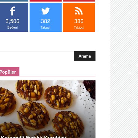
3,506
382
386
Beğeni
Takipçi
Takipçi
Popüler
Karamelli Fıstıklı Kurabiye