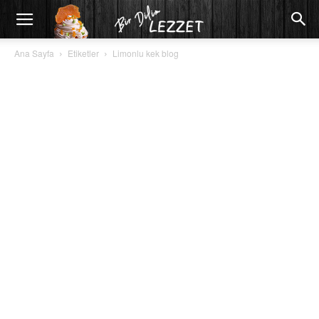
Ana Sayfa
Etiketler
Limonlu kek blog