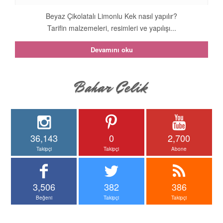
Beyaz Çikolatalı Limonlu Kek nasıl yapılır?
Tarifin malzemeleri, resimleri ve yapılışı...
Devamını oku
36,143
0
2,700
Takipçi
Takipçi
Abone
3,506
382
386
Beğeni
Takipçi
Takipçi