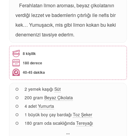
Ferahlatan limon aroması, beyaz çikolatanın
verdiği lezzet ve bademlerin çıtırlığı ile nefis bir
kek… Yumuşacık, mis gibi limon kokan bu keki
denemenizi tavsiye ederim.
8 kişilik
180 derece
40-45 dakika
2 yemek kaşığı
Süt
200 gram
Beyaz Çikolata
4 adet
Yumurta
1 büyük boy çay bardağı
Toz Şeker
180 gram oda sıcaklığında
Tereyağı
...