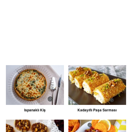
Ispanaklı Kiş
Kadayıflı Paşa Sarması