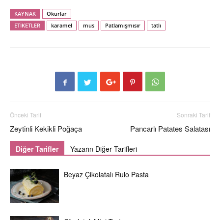
KAYNAK
Okurlar
ETİKETLER
karamel
mus
Patlamışmısır
tatlı
Önceki Tarif
Sonraki Tarif
Zeytinli Kekikli Poğaça
Pancarlı Patates Salatası
Diğer Tarifler
Yazarın Diğer Tarifleri
Beyaz Çikolatalı Rulo Pasta