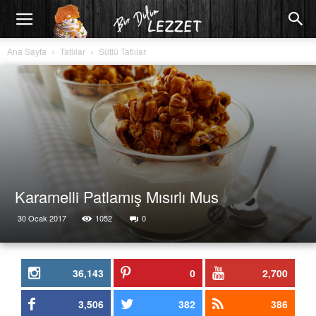
Ana Sayfa
Tatlılar
Sütlü Tatlılar
Karamelli Patlamış Mısırlı Mus
30 Ocak 2017
1052
0
36,143
0
2,700
3,506
382
386