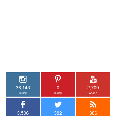
36,143
0
2,700
Takipçi
Takipçi
Abone
3,506
382
386