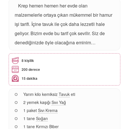
Krep hemen hemen her evde olan
malzemelerle ortaya çıkan mükemmel bir hamur
işi tarifi. İçine tavuk ile çok daha lezzetli hale
geliyor. Bizim evde bu tarif çok sevilir. Siz de
denediğinizde öyle olacağına eminim…
8 kişilik
200 derece
15 dakika
Yarım kilo kemiksiz
Tavuk
eti
2 yemek kaşığı
Sıvı Yağ
1 paket
Sıvı Krema
1 tane
Soğan
1 tane
Kırmızı Biber