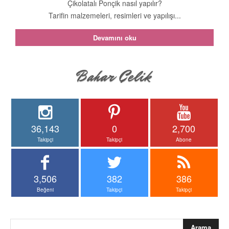
Çikolatalı Ponçik nasıl yapılır?
Tarifin malzemeleri, resimleri ve yapılışı...
Devamını oku
36,143
0
2,700
Takipçi
Takipçi
Abone
3,506
382
386
Beğeni
Takipçi
Takipçi