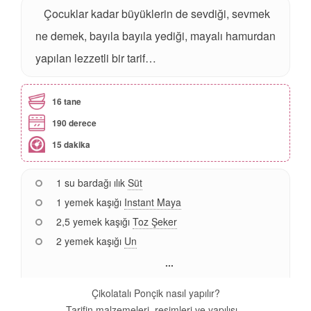
Çocuklar kadar büyüklerin de sevdiği, sevmek
ne demek, bayıla bayıla yediği, mayalı hamurdan
yapılan lezzetli bir tarif…
16 tane
190 derece
15 dakika
1 su bardağı ılık
Süt
1 yemek kaşığı
Instant Maya
2,5 yemek kaşığı
Toz Şeker
2 yemek kaşığı
Un
...
Çikolatalı Ponçik nasıl yapılır?
Tarifin malzemeleri, resimleri ve yapılışı...