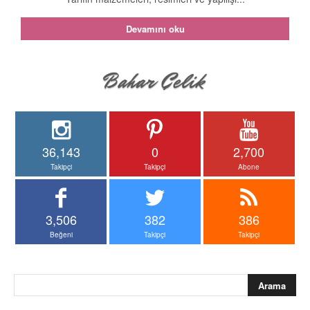
Devamını oku
36,143
0
2,700
Takipçi
Takipçi
Abone
3,506
382
386
Beğeni
Takipçi
Takipçi