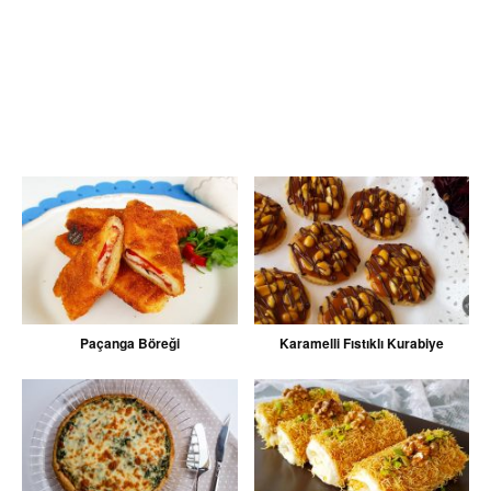
Paçanga Böreği
Karamelli Fıstıklı Kurabiye