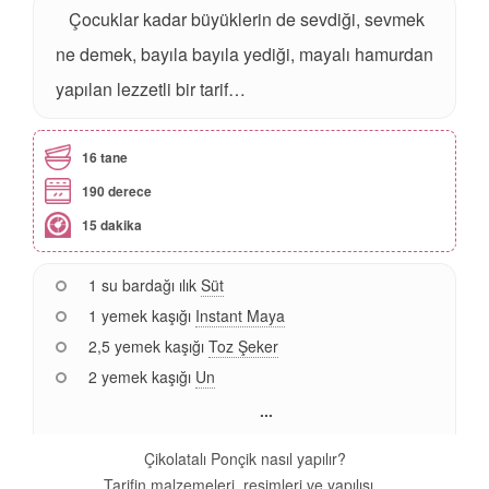
Çocuklar kadar büyüklerin de sevdiği, sevmek
ne demek, bayıla bayıla yediği, mayalı hamurdan
yapılan lezzetli bir tarif…
16 tane
190 derece
15 dakika
1 su bardağı ılık
Süt
1 yemek kaşığı
Instant Maya
2,5 yemek kaşığı
Toz Şeker
2 yemek kaşığı
Un
...
Çikolatalı Ponçik nasıl yapılır?
Tarifin malzemeleri, resimleri ve yapılışı...