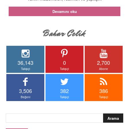
Devamını oku
36,143
0
2,700
Takipçi
Takipçi
Abone
3,506
382
386
Beğeni
Takipçi
Takipçi