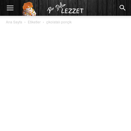
Ana Sayfa
Etiketler
çikolatalı ponçik